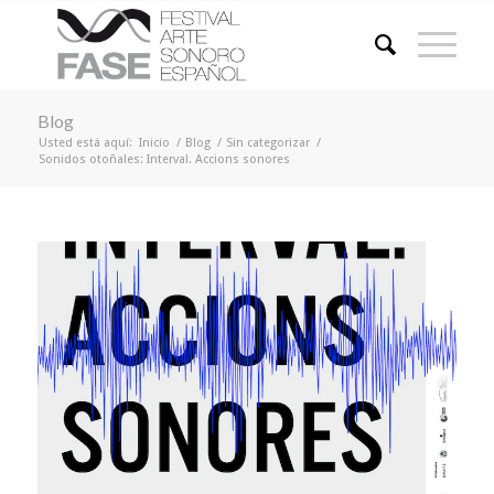
Blog
Usted está aquí:
Inicio
/
Blog
/
Sin categorizar
/
Sonidos otoñales: Interval. Accions sonores